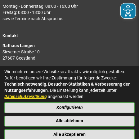
Montag - Donnerstag: 08:00 - 16:00 Uhr
Freitag: 08:00 - 13:00 Uhr
sowie Termine nach Absprache.
Kontakt
Rathaus Langen
Sieverner Straße 10
27607 Geestland
Rathaus Bad Bederkesa
Wir möchten unsere Website so attraktiv wie möglich gestalten.
Am Markt 8
Dafür benötigen wir Ihre Zustimmung für folgende Zwecke:
27624 Geestland
Technisch notwendig, Besucher-Statistiken & Verbesserung der
Nutzungserfahrungen
. Die Einstellung kann jederzeit unter
Tel.: 04743 937-2300
Datenschutzerklärung
angepasst werden.
Konfigurieren
KONTAKT
NACH OBEN
IMPRESSUM
Alle ablehnen
DATENSCHUTZ
BARRIEREFREIHEIT
Alle akzeptieren
PRESSE