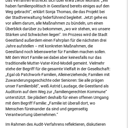
Das Verfahren erstreckt sich über etwa zwölf Monate. „Wir
haben familienpolitisch in Geestland bereits einiges auf den
Weg gebracht“, erklärt Sonja Thomas, die das Projekt bei
der Stadtverwaltung federführend begleitet. Jetzt gehe es
vor allem darum, alle Maßnahmen zu bündeln, um einen
Überblick darüber zu bekommen, „wo wir stehen, wo unsere
Stärken und Schwächen liegen“. Im Prozess wird die Stadt
Geestland außerdem einen Fahrplan für die nächsten drei
Jahre aufstellen – mit konkreten Maßnahmen, die
Geestland noch lebenswerter für Familien machen sollen.
Mit dem Wort Familie sei dabei aber keinesfalls nur das
traditionelle Mutter-Vater-Kind-Modell gemeint. Vielmehr
stehe der Begriff für die gesamte Vielfalt in der Gesellschaft:
„Egal ob Patchwork-Familien, Alleinerziehende, Familien mit
Zuwanderungsgeschichte oder Senioren: Sie alle prägen
unser Familienbild“, weiß Astrid Laudage, die Geestland als
Auditorin auf dem Weg zur „familiengerechten Kommune“
unterstützt. Sie plädiert deshalb für einen offenen Umgang
mit dem Begriff Familie: „Familie ist überall dort, wo
Menschen füreinander da sind und gegenseitig
Verantwortung übernehmen.“
Im Rahmen des Audit-Verfahrens reflektieren, diskutieren