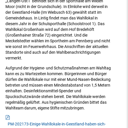
„Langen-Ost I“ befindet sich in der Sporthalle am Wilden
Moor (nicht in der Grundschule). In Elmlohe wird derweil in
der Geestland-Halle (Im Wiebusch 63) gewählt statt im
Gemeindehaus. In Lintig findet man das Wahllokal in
diesem Jahr in der Schulsporthalle (Schoolstroot 1). Das
Wahllokal Großenhain wird auf dem Hof Bredehöft
(Großenhainer Straße 72) eingerichtet. Und die
Meckelstedter wählen im Sportheim am Pennberg und nicht
wie sonst im Feuerwehrhaus. Die Anschriften der aktuellen
Standorte sind auch auf den Wahlbenachrichtigungen
vermerkt.
Aufgrund der Hygiene- und Schutzmaßnahmen am Wahltag
kann es zu Wartezeiten kommen. Bürgerinnen und Bürger
dürfen die Wahllokale nur mit einer Mund-Nasen-Bedeckung
betreten und müssen einen Mindestabstand von 1,5 Metern
einhalten. Desinfektionsmittel-Spender und
Spuckschutzwände stehen bereit. Die Wahllokale werden
regelmäßig gelüftet. Aus hygienischen Gründen bittet das
Wahlteam darum, eigene Stifte mitzubringen.
PM-202173-Einige-Wahllokale-in-Geestland-haben-sich-