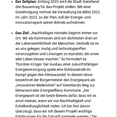
Der Zeitplan:
Anfang 2022 wird die Stadt Geestland
den Bauantrag für das Projekt stellen. Mit einer
Genehmigung rechnet die Verwaltung bis Mitte 2022.
Im Jahr 2023, so der Plan, soll der Energie- und
Innovationspark seinen Betrieb aufnehmen.
Das Ziel:
„Nachhaltiges Handeln beginnt immer vor
Ort. Wir als Kommunen sind am dichtesten dran an
der Lebenswirklichkeit der Menschen. Deshalb ist es
an uns gelegen, mutig und technologieoffen
voranzugehen und Lösungen zu erproben, die unser
aller Leben besser machen.“ So formuliert es
Thorsten Krüger. Der Ausbau einer zukunftsfähigen
Energieversorgung spiele eine Schlüsselrolle im
Kampf gegen den Klimawandel. In diesem Sinne
bezeichnet der Bürgermeister den Energiepark als
„innovativen Meilenstein“ auf Geestlands Weg zur
klimaneutralen Energieeffienz-Kommune. „Der
Energiepark ist der beste Beweis dafür, dass wir es
ernst meinen, wenn wir von Nachhaltigkeit und
Enkelkindtauglichkeit reden. Ich bin fest davon
überzeugt, dass wir mit diesem Projekt wichtige
Erfahrungen für die Zukunft sammeln werden.“ Die