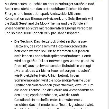
Mit dem neuen Bauschild an der Holzurburger Straße in Bad
Bederkesa steht nun das erste sichtbare Zeichen für den
Energie- und Innovationspark Amtsweide. Mit einer
Kombination aus Biomasse-Heizwerk und Solarthermie will
die Stadt Geestland die Moor-Therme und die Schule am
Wiesendamm ab 2023 mit regenerativer Energie versorgen
und so rund 1000 Tonnen CO2 pro Jahr einsparen.
Die Technik:
Das Herzstück bildet ein Biomasse-
Heizwerk, das vor allem mit Holz-Hackschnitzeln
betrieben werden soll. Diese stammen aus jährlich
anfallenden Landschaftspflegemaßnahmen. Somit
wird der größte Teil der notwendigen Wärme (rund 75
Prozent) aus nachwachsenden Rohstoffen erzeugt –
„Material, das wir bisher teuer entsorgen mussten“,
wie Projektleiter Heiko Ullrich betont. In den
Sommermonaten wird die notwendige Wärme über
Freiflächen-Solaranlagen (Solarthermie) erzeugt. Um
die Moor-Therme und die Schule am Wiesendamm an
den Energiepark anzubinden, wird die Stadt
Geestland ein hocheffizientes Nahwärmenetz
errichten, das mit modernster Technik gesteuert wird.