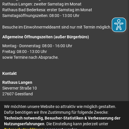
Rathaus Langen: zweiter Samstag im Monat
Rathaus Bad Bederkesa: erster Samstag im Monat
Samstagsöffnungszeiten: 08:00 - 13:00 Uhr
Besuche im Einwohnermeldeamt sind nur mit Termin möglich.
Allgemeine Öffnungszeiten (außer Bürgerbüro)
Montag - Donnerstag: 08:00 - 16:00 Uhr
Freitag: 08:00 - 13:00 Uhr
sowie Termine nach Absprache.
Kontakt
Rathaus Langen
Sieverner Straße 10
27607 Geestland
Rathaus Bad Bederkesa
Wir möchten unsere Website so attraktiv wie möglich gestalten.
Am Markt 8
Dafür benötigen wir Ihre Zustimmung für folgende Zwecke:
27624 Geestland
Technisch notwendig, Besucher-Statistiken & Verbesserung der
Nutzungserfahrungen
. Die Einstellung kann jederzeit unter
Tel.: 04743 937-2300