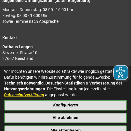
Allgemeine Öffnungszeiten (außer Bürgerbüro)
Montag - Donnerstag: 08:00 - 16:00 Uhr
Freitag: 08:00 - 13:00 Uhr
sowie Termine nach Absprache.
Kontakt
Rathaus Langen
Sieverner Straße 10
27607 Geestland
Rathaus Bad Bederkesa
Wir möchten unsere Website so attraktiv wie möglich gestalten.
Am Markt 8
Dafür benötigen wir Ihre Zustimmung für folgende Zwecke:
27624 Geestland
Technisch notwendig, Besucher-Statistiken & Verbesserung der
Nutzungserfahrungen
. Die Einstellung kann jederzeit unter
Tel.: 04743 937-2300
Datenschutzerklärung
angepasst werden.
Konfigurieren
KONTAKT
NACH OBEN
IMPRESSUM
Alle ablehnen
DATENSCHUTZ
BARRIEREFREIHEIT
Alle akzeptieren