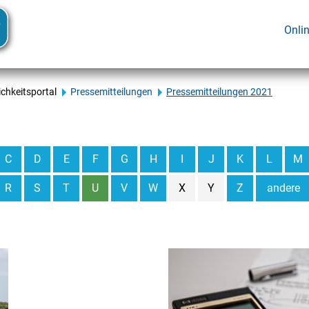
Onli
ichkeitsportal
Pressemitteilungen
Pressemitteilungen 2021
C
D
E
F
G
H
I
J
K
L
M
R
S
T
U
V
W
X
Y
Z
andere