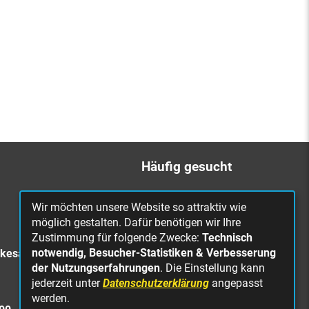
Häufig gesucht
Bürgerbüro
Wir möchten unsere Website so attraktiv wie
Online Rathaus
möglich gestalten. Dafür benötigen wir Ihre
Zustimmung für folgende Zwecke:
Technisch
Was erledige ich wo?
notwendig, Besucher-Statistiken & Verbesserung
rkesa
Stellenangebote
der Nutzungserfahrungen
. Die Einstellung kann
jederzeit unter
Datenschutzerklärung
angepasst
Mängelmeldung
werden.
Straßenbeleuchtung