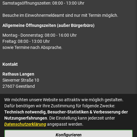
Samstagsöffnungszeiten: 08:00 - 13:00 Uhr
Besuche im Einwohnermeldeamt sind nur mit Termin möglich.
Allgemeine Öffnungszeiten (außer Bürgerbüro)
Montag - Donnerstag: 08:00 - 16:00 Uhr
Freitag: 08:00 - 13:00 Uhr
sowie Termine nach Absprache.
Kontakt
Rathaus Langen
Sieverner Straße 10
27607 Geestland
Rathaus Bad Bederkesa
Wir möchten unsere Website so attraktiv wie möglich gestalten.
Am Markt 8
Dafür benötigen wir Ihre Zustimmung für folgende Zwecke:
27624 Geestland
Technisch notwendig, Besucher-Statistiken & Verbesserung der
Nutzungserfahrungen
. Die Einstellung kann jederzeit unter
Tel.: 04743 937-2300
Datenschutzerklärung
angepasst werden.
Konfigurieren