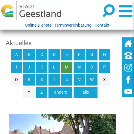
Online-Dienste
Terminvereinbarung
Kontakt
Aktuelles
A
B
C
D
E
F
G
H
I
J
K
L
M
N
O
P
Q
R
S
T
U
V
W
X
Y
Z
andere
alle