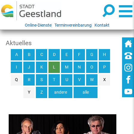
Online-Dienste
Terminvereinbarung
Kontakt
Aktuelles
A
B
C
D
E
F
G
H
I
J
K
L
M
N
O
P
Q
R
S
T
U
V
W
X
Y
Z
andere
alle