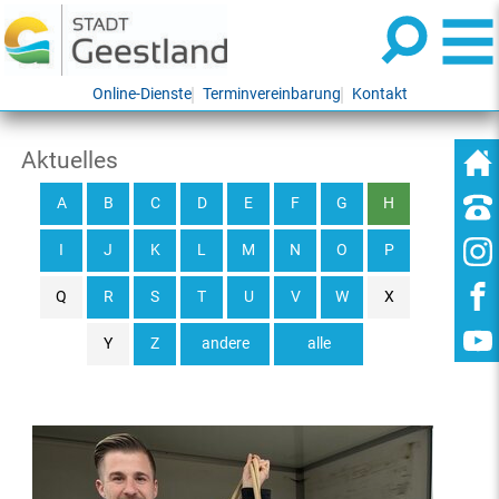
Online-Dienste
Terminvereinbarung
Kontakt
Aktuelles
A
B
C
D
E
F
G
H
I
J
K
L
M
N
O
P
Q
R
S
T
U
V
W
X
Y
Z
andere
alle