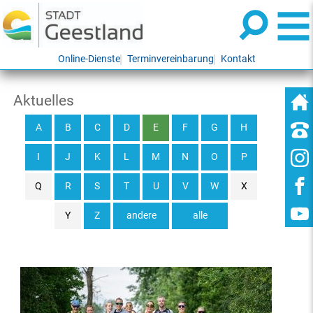
Online-Dienste
Terminvereinbarung
Kontakt
Aktuelles
A
B
C
D
E
F
G
H
I
J
K
L
M
N
O
P
Q
R
S
T
U
V
W
X
Y
Z
andere
alle