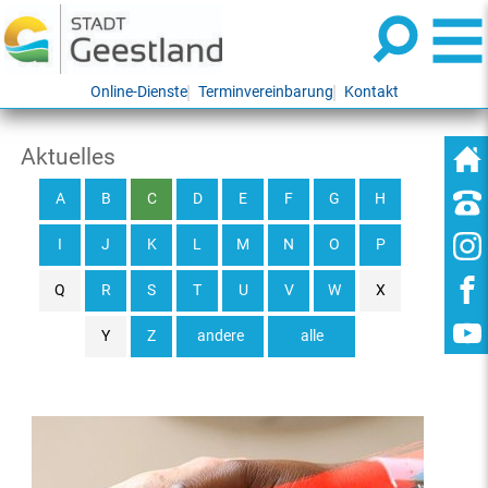
Online-Dienste
Terminvereinbarung
Kontakt
Aktuelles
A
B
C
D
E
F
G
H
I
J
K
L
M
N
O
P
Q
R
S
T
U
V
W
X
Y
Z
andere
alle