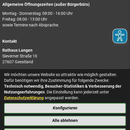
Allgemeine Öffnungszeiten (außer Bürgerbüro)
Montag - Donnerstag: 08:00 - 16:00 Uhr
Freitag: 08:00 - 13:00 Uhr
sowie Termine nach Absprache.
Kontakt
Rathaus Langen
Sieverner Straße 10
27607 Geestland
Rathaus Bad Bederkesa
Wir möchten unsere Website so attraktiv wie möglich gestalten.
Am Markt 8
Dafür benötigen wir Ihre Zustimmung für folgende Zwecke:
27624 Geestland
Technisch notwendig, Besucher-Statistiken & Verbesserung der
Nutzungserfahrungen
. Die Einstellung kann jederzeit unter
Tel.: 04743 937-2300
Datenschutzerklärung
angepasst werden.
Konfigurieren
KONTAKT
NACH OBEN
IMPRESSUM
Alle ablehnen
DATENSCHUTZ
BARRIEREFREIHEIT