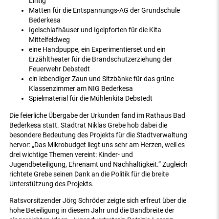
Lintig
Matten für die Entspannungs-AG der Grundschule
Bederkesa
Igelschlafhäuser und Igelpforten für die Kita
Mittelfeldweg
eine Handpuppe, ein Experimentierset und ein
Erzähltheater für die Brandschutzerziehung der
Feuerwehr Debstedt
ein lebendiger Zaun und Sitzbänke für das grüne
Klassenzimmer am NIG Bederkesa
Spielmaterial für die Mühlenkita Debstedt
Die feierliche Übergabe der Urkunden fand im Rathaus Bad
Bederkesa statt. Stadtrat Niklas Grebe hob dabei die
besondere Bedeutung des Projekts für die Stadtverwaltung
hervor: „Das Mikrobudget liegt uns sehr am Herzen, weil es
drei wichtige Themen vereint: Kinder- und
Jugendbeteiligung, Ehrenamt und Nachhaltigkeit.“ Zugleich
richtete Grebe seinen Dank an die Politik für die breite
Unterstützung des Projekts.
Ratsvorsitzender Jörg Schröder zeigte sich erfreut über die
hohe Beteiligung in diesem Jahr und die Bandbreite der