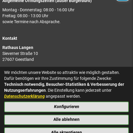
Allgemeine Öffnungszeiten (außer Bürgerbüro)
Montag - Donnerstag: 08:00 - 16:00 Uhr
Freitag: 08:00 - 13:00 Uhr
sowie Termine nach Absprache.
Kontakt
Rathaus Langen
Sieverner Straße 10
27607 Geestland
Rathaus Bad Bederkesa
Wir möchten unsere Website so attraktiv wie möglich gestalten.
Am Markt 8
Dafür benötigen wir Ihre Zustimmung für folgende Zwecke:
27624 Geestland
Technisch notwendig, Besucher-Statistiken & Verbesserung der
Nutzungserfahrungen
. Die Einstellung kann jederzeit unter
Tel.: 04743 937-2300
Datenschutzerklärung
angepasst werden.
Konfigurieren
KONTAKT
NACH OBEN
IMPRESSUM
Alle ablehnen
DATENSCHUTZ
BARRIEREFREIHEIT
Alle akzeptieren