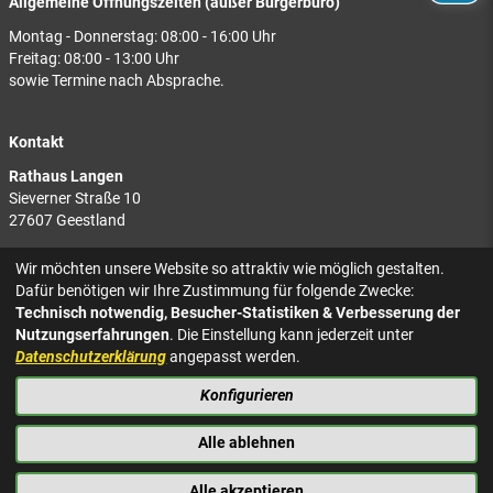
Allgemeine Öffnungszeiten (außer Bürgerbüro)
Montag - Donnerstag: 08:00 - 16:00 Uhr
Freitag: 08:00 - 13:00 Uhr
sowie Termine nach Absprache.
Kontakt
Rathaus Langen
Sieverner Straße 10
27607 Geestland
Rathaus Bad Bederkesa
Wir möchten unsere Website so attraktiv wie möglich gestalten.
Am Markt 8
Dafür benötigen wir Ihre Zustimmung für folgende Zwecke:
27624 Geestland
Technisch notwendig, Besucher-Statistiken & Verbesserung der
Nutzungserfahrungen
. Die Einstellung kann jederzeit unter
Tel.: 04743 937-2300
Datenschutzerklärung
angepasst werden.
Konfigurieren
KONTAKT
NACH OBEN
IMPRESSUM
Alle ablehnen
DATENSCHUTZ
BARRIEREFREIHEIT
Alle akzeptieren