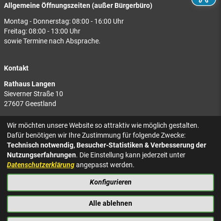
Allgemeine Öffnungszeiten (außer Bürgerbüro)
Montag - Donnerstag: 08:00 - 16:00 Uhr
Freitag: 08:00 - 13:00 Uhr
sowie Termine nach Absprache.
Kontakt
Rathaus Langen
Sieverner Straße 10
27607 Geestland
Rathaus Bad Bederkesa
Wir möchten unsere Website so attraktiv wie möglich gestalten.
Am Markt 8
Dafür benötigen wir Ihre Zustimmung für folgende Zwecke:
27624 Geestland
Technisch notwendig, Besucher-Statistiken & Verbesserung der
Nutzungserfahrungen
. Die Einstellung kann jederzeit unter
Tel.: 04743 937-2300
Datenschutzerklärung
angepasst werden.
Konfigurieren
KONTAKT
NACH OBEN
IMPRESSUM
Alle ablehnen
DATENSCHUTZ
BARRIEREFREIHEIT