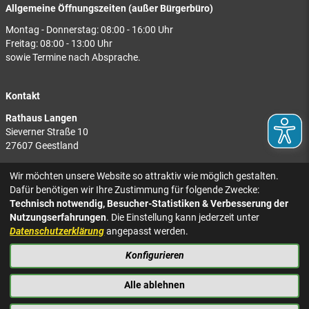
Allgemeine Öffnungszeiten (außer Bürgerbüro)
Montag - Donnerstag: 08:00 - 16:00 Uhr
Freitag: 08:00 - 13:00 Uhr
sowie Termine nach Absprache.
Kontakt
Rathaus Langen
Sieverner Straße 10
27607 Geestland
Rathaus Bad Bederkesa
Wir möchten unsere Website so attraktiv wie möglich gestalten.
Am Markt 8
Dafür benötigen wir Ihre Zustimmung für folgende Zwecke:
27624 Geestland
Technisch notwendig, Besucher-Statistiken & Verbesserung der
Nutzungserfahrungen
. Die Einstellung kann jederzeit unter
Tel.: 04743 937-2300
Datenschutzerklärung
angepasst werden.
Konfigurieren
KONTAKT
NACH OBEN
IMPRESSUM
Alle ablehnen
DATENSCHUTZ
BARRIEREFREIHEIT