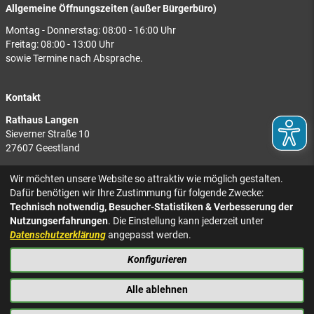
Allgemeine Öffnungszeiten (außer Bürgerbüro)
Montag - Donnerstag: 08:00 - 16:00 Uhr
Freitag: 08:00 - 13:00 Uhr
sowie Termine nach Absprache.
Kontakt
Rathaus Langen
Sieverner Straße 10
27607 Geestland
Rathaus Bad Bederkesa
Wir möchten unsere Website so attraktiv wie möglich gestalten.
Am Markt 8
Dafür benötigen wir Ihre Zustimmung für folgende Zwecke:
27624 Geestland
Technisch notwendig, Besucher-Statistiken & Verbesserung der
Nutzungserfahrungen
. Die Einstellung kann jederzeit unter
Tel.: 04743 937-2300
Datenschutzerklärung
angepasst werden.
Konfigurieren
KONTAKT
NACH OBEN
IMPRESSUM
Alle ablehnen
DATENSCHUTZ
BARRIEREFREIHEIT