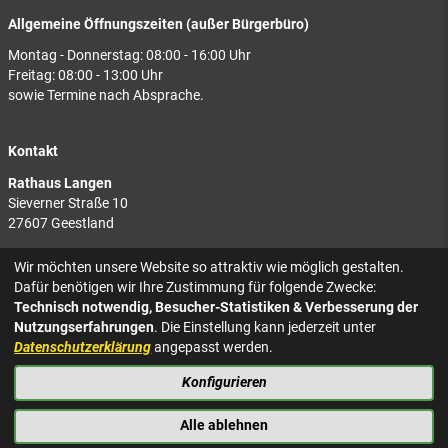
Allgemeine Öffnungszeiten (außer Bürgerbüro)
Montag - Donnerstag: 08:00 - 16:00 Uhr
Freitag: 08:00 - 13:00 Uhr
sowie Termine nach Absprache.
Kontakt
Rathaus Langen
Sieverner Straße 10
27607 Geestland
Rathaus Bad Bederkesa
Wir möchten unsere Website so attraktiv wie möglich gestalten.
Am Markt 8
Dafür benötigen wir Ihre Zustimmung für folgende Zwecke:
27624 Geestland
Technisch notwendig, Besucher-Statistiken & Verbesserung der
Nutzungserfahrungen
. Die Einstellung kann jederzeit unter
Tel.: 04743 937-2300
Datenschutzerklärung
angepasst werden.
Konfigurieren
KONTAKT
NACH OBEN
IMPRESSUM
Alle ablehnen
DATENSCHUTZ