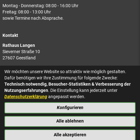
Montag - Donnerstag: 08:00 - 16:00 Uhr
Freitag: 08:00 - 13:00 Uhr
sowie Termine nach Absprache.
Kontakt
Rathaus Langen
Sieverner Straße 10
27607 Geestland
Rathaus Bad Bederkesa
Wir möchten unsere Website so attraktiv wie möglich gestalten.
Am Markt 8
Dafür benötigen wir Ihre Zustimmung für folgende Zwecke:
27624 Geestland
Technisch notwendig, Besucher-Statistiken & Verbesserung der
Nutzungserfahrungen
. Die Einstellung kann jederzeit unter
Tel.: 04743 937-2300
Datenschutzerklärung
angepasst werden.
Konfigurieren
KONTAKT
NACH OBEN
IMPRESSUM
Alle ablehnen
DATENSCHUTZ
BARRIEREFREIHEIT
Alle akzeptieren
PRESSE