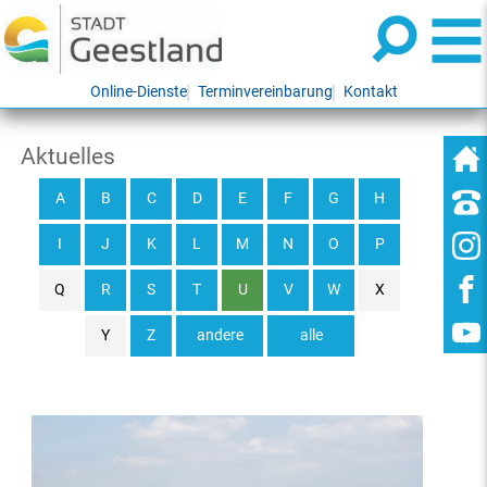
Online-Dienste
Terminvereinbarung
Kontakt
Aktuelles
A
B
C
D
E
F
G
H
I
J
K
L
M
N
O
P
Q
R
S
T
U
V
W
X
Y
Z
andere
alle