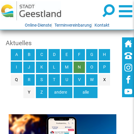
Online-Dienste
Terminvereinbarung
Kontakt
Aktuelles
A
B
C
D
E
F
G
H
I
J
K
L
M
N
O
P
Q
R
S
T
U
V
W
X
Y
Z
andere
alle