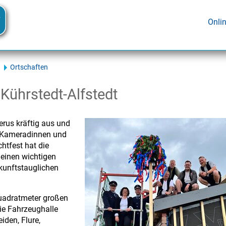
Onli
Ortschaften
Kührstedt-Alfstedt
rus kräftig aus und
ie Kameradinnen und
htfest hat die
 einen wichtigen
kunftstauglichen
uadratmeter großen
ie Fahrzeughalle
iden, Flure,