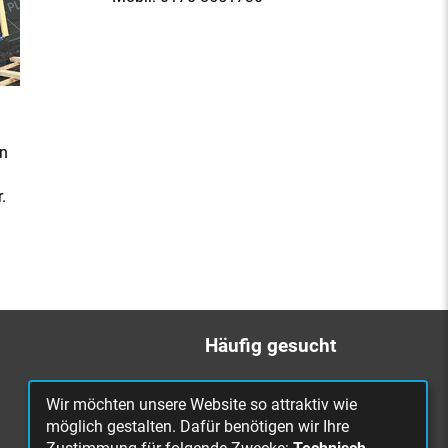
in
.
Häufig gesucht
Bürgerbüro
Wir möchten unsere Website so attraktiv wie
Online Rathaus
möglich gestalten. Dafür benötigen wir Ihre