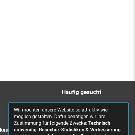
Häufig gesucht
Bürgerbüro
Wir möchten unsere Website so attraktiv wie
Online Rathaus
möglich gestalten. Dafür benötigen wir Ihre
Zustimmung für folgende Zwecke:
Technisch
Was erledige ich wo?
notwendig, Besucher-Statistiken & Verbesserung
rkesa
Stellenangebote