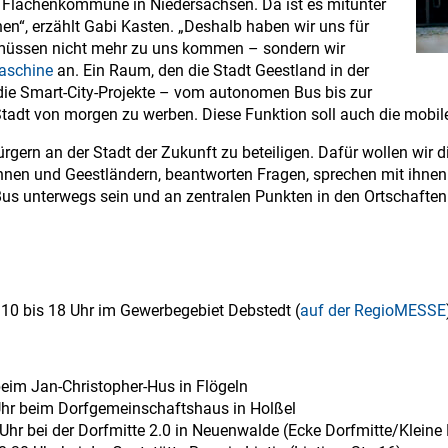
e Flächenkommune in Niedersachsen. Da ist es mitunter
en“, erzählt Gabi Kasten. „Deshalb haben wir uns für
 müssen nicht mehr zu uns kommen – sondern wir
maschine
an. Ein Raum, den die Stadt Geestland in der
die Smart-City-Projekte – vom autonomen Bus bis zur
tadt von morgen zu werben. Diese Funktion soll auch die mobile
ürgern an der Stadt der Zukunft zu beteiligen. Dafür wollen wir di
nnen und Geestländern, beantworten Fragen, sprechen mit ihnen 
Bus unterwegs sein und an zentralen Punkten in den Ortschaft
n 10 bis 18 Uhr im Gewerbegebiet Debstedt (
auf der RegioMESSE
beim Jan-Christopher-Hus in Flögeln
Uhr beim Dorfgemeinschaftshaus in Holßel
hr bei der Dorfmitte 2.0 in Neuenwalde (Ecke Dorfmitte/Kleine