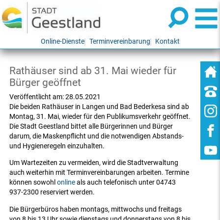
Online-Dienste
Terminvereinbarung
Kontakt
Rathäuser sind ab 31. Mai wieder für
Bürger geöffnet
Veröffentlicht am:
28.05.2021
Die beiden Rathäuser in Langen und Bad Bederkesa sind ab
Montag, 31. Mai, wieder für den Publikumsverkehr geöffnet.
Die Stadt Geestland bittet alle Bürgerinnen und Bürger
darum, die Maskenpflicht und die notwendigen Abstands-
und Hygieneregeln einzuhalten.
Um Wartezeiten zu vermeiden, wird die Stadtverwaltung
auch weiterhin mit Terminvereinbarungen arbeiten. Termine
können sowohl
online
als auch telefonisch unter 04743
937-2300 reserviert werden.
Die Bürgerbüros haben montags, mittwochs und freitags
von 8 bis 13 Uhr sowie dienstags und donnerstags von 8 bis