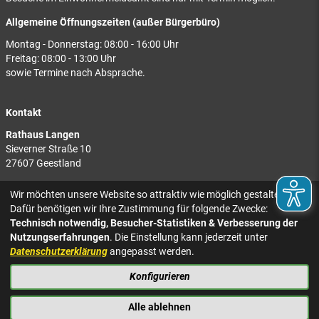
Allgemeine Öffnungszeiten (außer Bürgerbüro)
Montag - Donnerstag: 08:00 - 16:00 Uhr
Freitag: 08:00 - 13:00 Uhr
sowie Termine nach Absprache.
Kontakt
Rathaus Langen
Sieverner Straße 10
27607 Geestland
Rathaus Bad Bederkesa
Wir möchten unsere Website so attraktiv wie möglich gestalten.
Am Markt 8
Dafür benötigen wir Ihre Zustimmung für folgende Zwecke:
27624 Geestland
Technisch notwendig, Besucher-Statistiken & Verbesserung der
Nutzungserfahrungen
. Die Einstellung kann jederzeit unter
Tel.: 04743 937-2300
Datenschutzerklärung
angepasst werden.
Konfigurieren
KONTAKT
NACH OBEN
IMPRESSUM
Alle ablehnen
DATENSCHUTZ