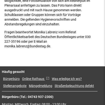
Möglichkeit, eine Fotosimulation von sich am Rednerpult im
Plenarsaal anfertigen zu lassen. Das Foto kann direkt
ausgedruckt und mit nach Hause genommen werden.
Schulklassen oder Gruppen können sich für Vorträge
anmelden. Die geltenden Hygienevorschriften und
Abstandsregelungen sind einzuhalten.
Fragen beantwortet Monika Labrenz vom Referat
Öffentlichkeitsarbeit des Deutschen Bundestages unter 030
227-35196 oder per E-Mail an
monika.labrenz@bundestag.de.
Häufig gesucht
Bürgerbüro
Online Rathaus
Was erledige ich wo?
Stellenangebote
Mängelmeldung
Straßenbeleuchtung defekt
Bürgerbüro (Tel.: 04743 937-2300)
Montag, Mittwoch, Freitag: 08:00 - 13:00 Uhr