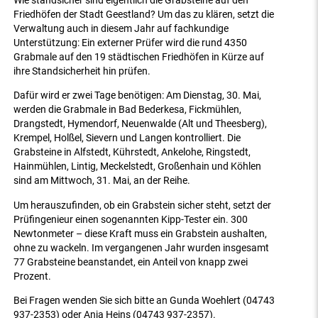
Wie standsicher sind eigentlich die Grabsteine auf den
Friedhöfen der Stadt Geestland? Um das zu klären, setzt die
Verwaltung auch in diesem Jahr auf fachkundige
Unterstützung: Ein externer Prüfer wird die rund 4350
Grabmale auf den 19 städtischen Friedhöfen in Kürze auf
ihre Standsicherheit hin prüfen.
Dafür wird er zwei Tage benötigen: Am Dienstag, 30. Mai,
werden die Grabmale in Bad Bederkesa, Fickmühlen,
Drangstedt, Hymendorf, Neuenwalde (Alt und Theesberg),
Krempel, Holßel, Sievern und Langen kontrolliert. Die
Grabsteine in Alfstedt, Kührstedt, Ankelohe, Ringstedt,
Hainmühlen, Lintig, Meckelstedt, Großenhain und Köhlen
sind am Mittwoch, 31. Mai, an der Reihe.
Um herauszufinden, ob ein Grabstein sicher steht, setzt der
Prüfingenieur einen sogenannten Kipp-Tester ein. 300
Newtonmeter – diese Kraft muss ein Grabstein aushalten,
ohne zu wackeln. Im vergangenen Jahr wurden insgesamt
77 Grabsteine beanstandet, ein Anteil von knapp zwei
Prozent.
Bei Fragen wenden Sie sich bitte an Gunda Woehlert (04743
937-2353) oder Anja Heins (04743 937-2357).