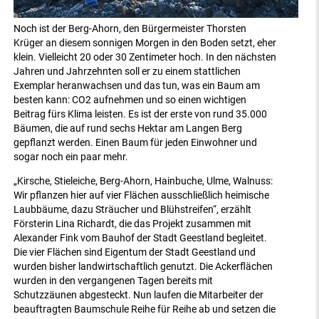
Noch ist der Berg-Ahorn, den Bürgermeister Thorsten
Krüger an diesem sonnigen Morgen in den Boden setzt, eher
klein. Vielleicht 20 oder 30 Zentimeter hoch. In den nächsten
Jahren und Jahrzehnten soll er zu einem stattlichen
Exemplar heranwachsen und das tun, was ein Baum am
besten kann: CO2 aufnehmen und so einen wichtigen
Beitrag fürs Klima leisten. Es ist der erste von rund 35.000
Bäumen, die auf rund sechs Hektar am Langen Berg
gepflanzt werden. Einen Baum für jeden Einwohner und
sogar noch ein paar mehr.
„Kirsche, Stieleiche, Berg-Ahorn, Hainbuche, Ulme, Walnuss:
Wir pflanzen hier auf vier Flächen ausschließlich heimische
Laubbäume, dazu Sträucher und Blühstreifen“, erzählt
Försterin Lina Richardt, die das Projekt zusammen mit
Alexander Fink vom Bauhof der Stadt Geestland begleitet.
Die vier Flächen sind Eigentum der Stadt Geestland und
wurden bisher landwirtschaftlich genutzt. Die Ackerflächen
wurden in den vergangenen Tagen bereits mit
Schutzzäunen abgesteckt. Nun laufen die Mitarbeiter der
beauftragten Baumschule Reihe für Reihe ab und setzen die