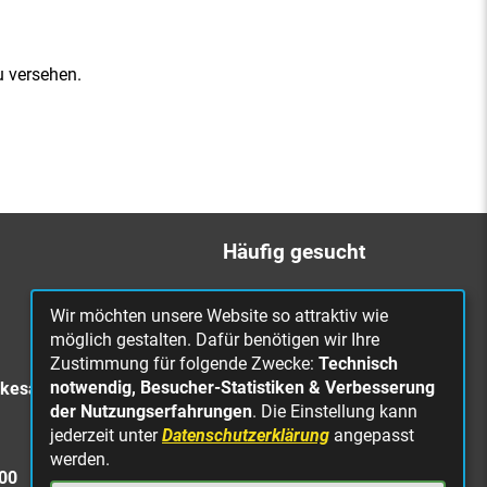
u versehen.
Häufig gesucht
Bürgerbüro
Wir möchten unsere Website so attraktiv wie
Online Rathaus
möglich gestalten. Dafür benötigen wir Ihre
Zustimmung für folgende Zwecke:
Technisch
Was erledige ich wo?
notwendig, Besucher-Statistiken & Verbesserung
rkesa
Stellenangebote
der Nutzungserfahrungen
. Die Einstellung kann
jederzeit unter
Datenschutzerklärung
angepasst
Mängelmeldung
werden.
Straßenbeleuchtung
300