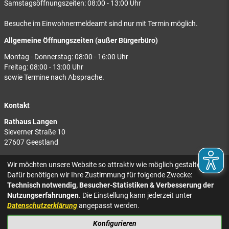
Samstagsöffnungszeiten: 08:00 - 13:00 Uhr
Besuche im Einwohnermeldeamt sind nur mit Termin möglich.
Allgemeine Öffnungszeiten (außer Bürgerbüro)
Montag - Donnerstag: 08:00 - 16:00 Uhr
Freitag: 08:00 - 13:00 Uhr
sowie Termine nach Absprache.
Kontakt
Rathaus Langen
Sieverner Straße 10
27607 Geestland
Rathaus Bad Bederkesa
Wir möchten unsere Website so attraktiv wie möglich gestalten.
Am Markt 8
Dafür benötigen wir Ihre Zustimmung für folgende Zwecke:
27624 Geestland
Technisch notwendig, Besucher-Statistiken & Verbesserung der
Nutzungserfahrungen
. Die Einstellung kann jederzeit unter
Tel.: 04743 937-2300
Datenschutzerklärung
angepasst werden.
Konfigurieren