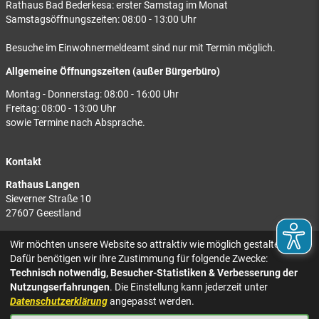
Rathaus Bad Bederkesa: erster Samstag im Monat
Samstagsöffnungszeiten: 08:00 - 13:00 Uhr
Besuche im Einwohnermeldeamt sind nur mit Termin möglich.
Allgemeine Öffnungszeiten (außer Bürgerbüro)
Montag - Donnerstag: 08:00 - 16:00 Uhr
Freitag: 08:00 - 13:00 Uhr
sowie Termine nach Absprache.
Kontakt
Rathaus Langen
Sieverner Straße 10
27607 Geestland
Rathaus Bad Bederkesa
Wir möchten unsere Website so attraktiv wie möglich gestalten.
Am Markt 8
Dafür benötigen wir Ihre Zustimmung für folgende Zwecke:
27624 Geestland
Technisch notwendig, Besucher-Statistiken & Verbesserung der
Nutzungserfahrungen
. Die Einstellung kann jederzeit unter
Tel.: 04743 937-2300
Datenschutzerklärung
angepasst werden.