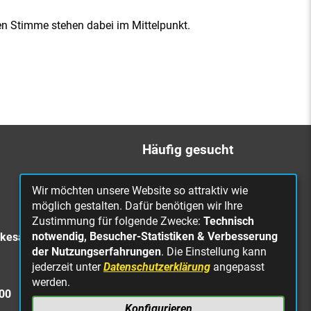
 Stimme stehen dabei im Mittelpunkt.
Häufig gesucht
Bürgerbüro
Wir möchten unsere Website so attraktiv wie
Online Rathaus
möglich gestalten. Dafür benötigen wir Ihre
Zustimmung für folgende Zwecke:
Technisch
Was erledige ich wo?
notwendig, Besucher-Statistiken & Verbesserung
rkesa
Stellenangebote
der Nutzungserfahrungen
. Die Einstellung kann
jederzeit unter
Datenschutzerklärung
angepasst
Mängelmeldung
werden.
Straßenbeleuchtung
300
defekt
Konfigurieren