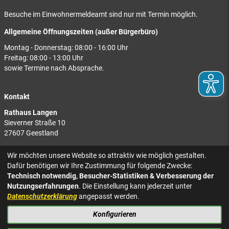
Besuche im Einwohnermeldeamt sind nur mit Termin möglich.
Allgemeine Öffnungszeiten (außer Bürgerbüro)
Montag - Donnerstag: 08:00 - 16:00 Uhr
Freitag: 08:00 - 13:00 Uhr
sowie Termine nach Absprache.
Kontakt
Rathaus Langen
Sieverner Straße 10
27607 Geestland
Rathaus Bad Bederkesa
Wir möchten unsere Website so attraktiv wie möglich gestalten.
Am Markt 8
Dafür benötigen wir Ihre Zustimmung für folgende Zwecke:
27624 Geestland
Technisch notwendig, Besucher-Statistiken & Verbesserung der
Nutzungserfahrungen
. Die Einstellung kann jederzeit unter
Tel.: 04743 937-2300
Datenschutzerklärung
angepasst werden.
Konfigurieren
KONTAKT
NACH OBEN