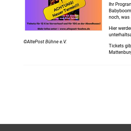
Ihr Progra
Babyboomer
noch, was 
Hier werde
unterhalt
©AltePost Bühne e.V.
Tickets gi
Mattenburg