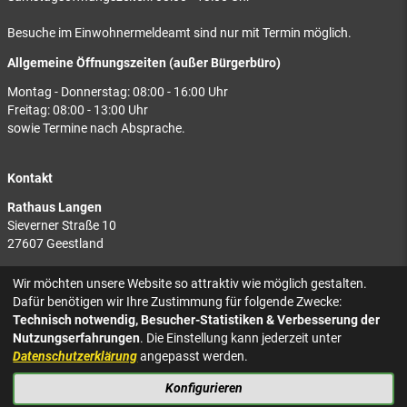
Besuche im Einwohnermeldeamt sind nur mit Termin möglich.
Allgemeine Öffnungszeiten (außer Bürgerbüro)
Montag - Donnerstag: 08:00 - 16:00 Uhr
Freitag: 08:00 - 13:00 Uhr
sowie Termine nach Absprache.
Kontakt
Rathaus Langen
Sieverner Straße 10
27607 Geestland
Rathaus Bad Bederkesa
Wir möchten unsere Website so attraktiv wie möglich gestalten.
Am Markt 8
Dafür benötigen wir Ihre Zustimmung für folgende Zwecke:
27624 Geestland
Technisch notwendig, Besucher-Statistiken & Verbesserung der
Nutzungserfahrungen
. Die Einstellung kann jederzeit unter
Tel.: 04743 937-2300
Datenschutzerklärung
angepasst werden.
Konfigurieren
KONTAKT
NACH OBEN