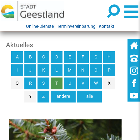
Online-Dienste
Terminvereinbarung
Kontakt
Aktuelles
A
B
C
D
E
F
G
H
I
J
K
L
M
N
O
P
Q
R
S
T
U
V
W
X
Y
Z
andere
alle