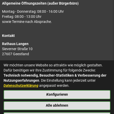
Allgemeine Öffnungszeiten (außer Bürgerbüro)
Montag - Donnerstag: 08:00 - 16:00 Uhr
Freitag: 08:00 - 13:00 Uhr
sowie Termine nach Absprache.
Kontakt
Rathaus Langen
Sieverner Straße 10
27607 Geestland
Rathaus Bad Bederkesa
Wir möchten unsere Website so attraktiv wie möglich gestalten.
Am Markt 8
Dafür benötigen wir Ihre Zustimmung für folgende Zwecke:
27624 Geestland
Technisch notwendig, Besucher-Statistiken & Verbesserung der
Nutzungserfahrungen
. Die Einstellung kann jederzeit unter
Tel.: 04743 937-2300
Datenschutzerklärung
angepasst werden.
Konfigurieren
KONTAKT
NACH OBEN
IMPRESSUM
Alle ablehnen
DATENSCHUTZ
BARRIEREFREIHEIT