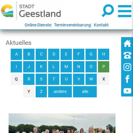
Online-Dienste
Terminvereinbarung
Kontakt
Aktuelles
A
B
C
D
E
F
G
H
I
J
K
L
M
N
O
P
Q
R
S
T
U
V
W
X
Y
Z
andere
alle