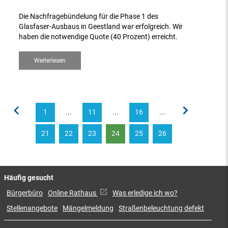
Die Nachfragebündelung für die Phase 1 des
Glasfaser-Ausbaus in Geestland war erfolgreich. Wir
haben die notwendige Quote (40 Prozent) erreicht.
Weiterlesen
1
...
11
...
16
...
21
22
23
24
25
26
Häufig gesucht
Bürgerbüro
Online Rathaus
Was erledige ich wo?
Stellenangebote
Mängelmeldung
Straßenbeleuchtung defekt