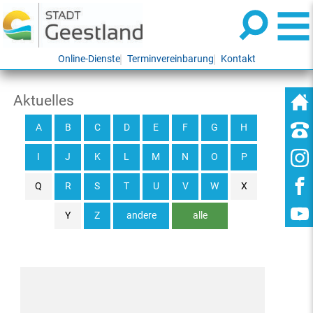
Online-Dienste
Terminvereinbarung
Kontakt
Aktuelles
A
B
C
D
E
F
G
H
I
J
K
L
M
N
O
P
Q
R
S
T
U
V
W
X
Y
Z
andere
alle