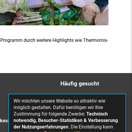
s Programm durch weitere Highlights wie Thermomix-
Häufig gesucht
Bürgerbüro
Wir möchten unsere Website so attraktiv wie
Online Rathaus
möglich gestalten. Dafür benötigen wir Ihre
Zustimmung für folgende Zwecke:
Technisch
Was erledige ich wo?
notwendig, Besucher-Statistiken & Verbesserung
rkesa
Stellenangebote
der Nutzungserfahrungen
. Die Einstellung kann