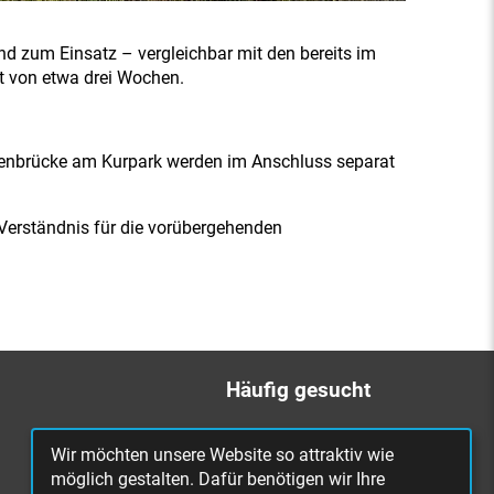
d zum Einsatz – vergleichbar mit den bereits im
it von etwa drei Wochen.
genbrücke am Kurpark werden im Anschluss separat
 Verständnis für die vorübergehenden
Häufig gesucht
Bürgerbüro
Wir möchten unsere Website so attraktiv wie
Online Rathaus
möglich gestalten. Dafür benötigen wir Ihre