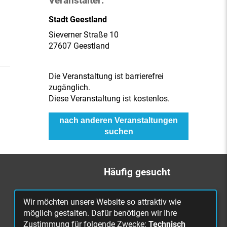
Veranstalter:
Stadt Geestland
Sieverner Straße 10
27607 Geestland
Die Veranstaltung ist barrierefrei
zugänglich.
Diese Veranstaltung ist kostenlos.
nach anderen Veranstaltungen
suchen
Häufig gesucht
Bürgerbüro
Wir möchten unsere Website so attraktiv wie
Online Rathaus
möglich gestalten. Dafür benötigen wir Ihre
Zustimmung für folgende Zwecke:
Technisch
Was erledige ich wo?