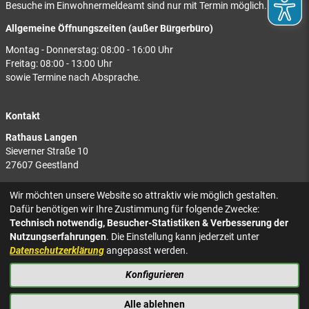
Besuche im Einwohnermeldeamt sind nur mit Termin möglich.
Allgemeine Öffnungszeiten (außer Bürgerbüro)
Montag - Donnerstag: 08:00 - 16:00 Uhr
Freitag: 08:00 - 13:00 Uhr
sowie Termine nach Absprache.
Kontakt
Rathaus Langen
Sieverner Straße 10
27607 Geestland
Rathaus Bad Bederkesa
Wir möchten unsere Website so attraktiv wie möglich gestalten.
Am Markt 8
Dafür benötigen wir Ihre Zustimmung für folgende Zwecke:
27624 Geestland
Technisch notwendig, Besucher-Statistiken & Verbesserung der
Nutzungserfahrungen
. Die Einstellung kann jederzeit unter
Tel.: 04743 937-2300
Datenschutzerklärung
angepasst werden.
Konfigurieren
KONTAKT
NACH OBEN
IMPRESSUM
Alle ablehnen