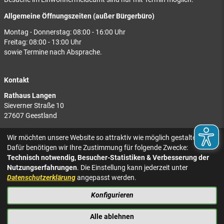
Allgemeine Öffnungszeiten (außer Bürgerbüro)
Montag - Donnerstag: 08:00 - 16:00 Uhr
Freitag: 08:00 - 13:00 Uhr
sowie Termine nach Absprache.
Kontakt
Rathaus Langen
Sieverner Straße 10
27607 Geestland
Rathaus Bad Bederkesa
Wir möchten unsere Website so attraktiv wie möglich gestalten.
Am Markt 8
Dafür benötigen wir Ihre Zustimmung für folgende Zwecke:
27624 Geestland
Technisch notwendig, Besucher-Statistiken & Verbesserung der
Nutzungserfahrungen
. Die Einstellung kann jederzeit unter
Tel.: 04743 937-2300
Datenschutzerklärung
angepasst werden.
Konfigurieren
KONTAKT
NACH OBEN
IMPRESSUM
Alle ablehnen
DATENSCHUTZ