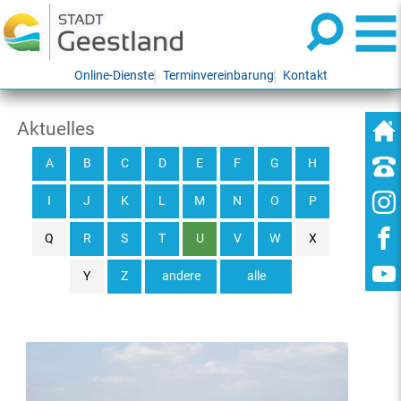
Online-Dienste
Terminvereinbarung
Kontakt
Aktuelles
A
B
C
D
E
F
G
H
I
J
K
L
M
N
O
P
Q
R
S
T
U
V
W
X
Y
Z
andere
alle