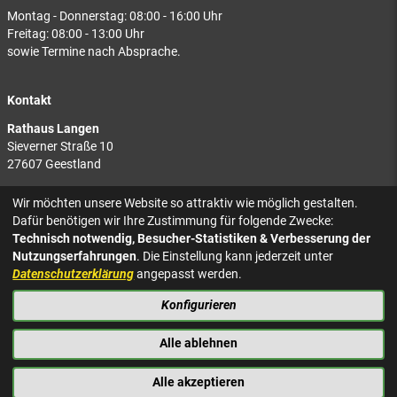
Montag - Donnerstag: 08:00 - 16:00 Uhr
Freitag: 08:00 - 13:00 Uhr
sowie Termine nach Absprache.
Kontakt
Rathaus Langen
Sieverner Straße 10
27607 Geestland
Rathaus Bad Bederkesa
Wir möchten unsere Website so attraktiv wie möglich gestalten.
Am Markt 8
Dafür benötigen wir Ihre Zustimmung für folgende Zwecke:
27624 Geestland
Technisch notwendig, Besucher-Statistiken & Verbesserung der
Nutzungserfahrungen
. Die Einstellung kann jederzeit unter
Tel.: 04743 937-2300
Datenschutzerklärung
angepasst werden.
Konfigurieren
KONTAKT
NACH OBEN
IMPRESSUM
Alle ablehnen
DATENSCHUTZ
BARRIEREFREIHEIT
Alle akzeptieren
PRESSE