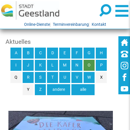
Online-Dienste
Terminvereinbarung
Kontakt
Aktuelles
A
B
C
D
E
F
G
H
I
J
K
L
M
N
O
P
Q
R
S
T
U
V
W
X
Y
Z
andere
alle