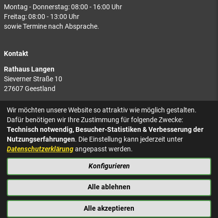
Montag - Donnerstag: 08:00 - 16:00 Uhr
Freitag: 08:00 - 13:00 Uhr
sowie Termine nach Absprache.
Kontakt
Rathaus Langen
Sieverner Straße 10
27607 Geestland
Rathaus Bad Bederkesa
Wir möchten unsere Website so attraktiv wie möglich gestalten.
Am Markt 8
Dafür benötigen wir Ihre Zustimmung für folgende Zwecke:
27624 Geestland
Technisch notwendig, Besucher-Statistiken & Verbesserung der
Nutzungserfahrungen
. Die Einstellung kann jederzeit unter
Tel.: 04743 937-2300
Datenschutzerklärung
angepasst werden.
Konfigurieren
KONTAKT
NACH OBEN
IMPRESSUM
Alle ablehnen
DATENSCHUTZ
BARRIEREFREIHEIT
Alle akzeptieren
PRESSE