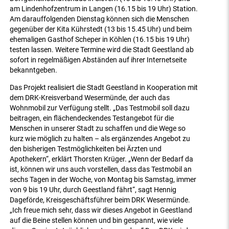
am Lindenhofzentrum in Langen (16.15 bis 19 Uhr) Station.
Am darauffolgenden Dienstag können sich die Menschen
gegenüber der Kita Kührstedt (13 bis 15.45 Uhr) und beim
ehemaligen Gasthof Scheper in Köhlen (16.15 bis 19 Uhr)
testen lassen. Weitere Termine wird die Stadt Geestland ab
sofort in regelmäßigen Abständen auf ihrer Internetseite
bekanntgeben.
Das Projekt realisiert die Stadt Geestland in Kooperation mit
dem DRK-Kreisverband Wesermünde, der auch das
Wohnmobil zur Verfügung stellt. „Das Testmobil soll dazu
beitragen, ein flächendeckendes Testangebot für die
Menschen in unserer Stadt zu schaffen und die Wege so
kurz wie möglich zu halten – als ergänzendes Angebot zu
den bisherigen Testmöglichkeiten bei Ärzten und
Apothekern“, erklärt Thorsten Krüger. „Wenn der Bedarf da
ist, können wir uns auch vorstellen, dass das Testmobil an
sechs Tagen in der Woche, von Montag bis Samstag, immer
von 9 bis 19 Uhr, durch Geestland fährt“, sagt Hennig
Dageförde, Kreisgeschäftsführer beim DRK Wesermünde.
„Ich freue mich sehr, dass wir dieses Angebot in Geestland
auf die Beine stellen können und bin gespannt, wie viele