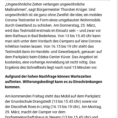
„Ungewöhnliche Zeiten verlangen ungewöhnliche
Maßnahmen“, sagt Bürgermeister Thorsten Krüger. Und
ungewöhnlich ist sie ganz ohne Zweifel: die Idee, ein mobiles
Corona-Testcenter in Form eines umgebauten Wohnmobils
durch Geestland zu schicken. Am Donnerstag, 25. März,
wird das Testmobil erstmals im Einsatz sein – und zwar vor
dem Rathaus in Bad Bederkesa. Von 13 bis 15.45 Uhr kann
man sich unter dem Vordach des Campers auf eine Corona-
Infektion testen lassen. Von 16.15 bis 19 Uhr steht das
Testmobil dann im Handels- und Gewerbepark, genauer: auf
dem Parkplatz beim Edeka-Center Küver. Das Angebot ist
kostenlos, eine vorherige Anmeldung ist nicht nötig. Das
Ergebnis des Schnelltests liegt nach rund 15 Minuten vor.
Aufgrund der hohen Nachfrage können Wartezeiten
auftreten. Witterungsbedingt kann es zu Einschränkungen
kommen.
Am kommenden Freitag steht das Mobil auf dem Parkplatz
der Grundschule Drangstedt (13 bis 15.45 Uhr) sowie vor
der Discothek Roes in Lintig (16.15 bis 19 Uhr). Am Montag,
29. März, macht der Camper vor dem
Dorfgemeinschaftshaus in Sievern (13 bis 15.45 Uhr) und