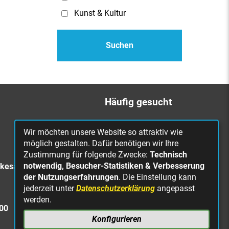
Kunst & Kultur
Häufig gesucht
Bürgerbüro
Wir möchten unsere Website so attraktiv wie
Online Rathaus
möglich gestalten. Dafür benötigen wir Ihre
Zustimmung für folgende Zwecke:
Technisch
Was erledige ich wo?
notwendig, Besucher-Statistiken & Verbesserung
rkesa
Stellenangebote
der Nutzungserfahrungen
. Die Einstellung kann
jederzeit unter
Datenschutzerklärung
angepasst
Mängelmeldung
werden.
Straßenbeleuchtung
300
defekt
Konfigurieren