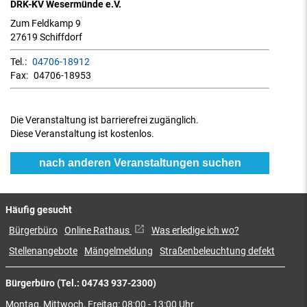
DRK-KV Wesermünde e.V.
Zum Feldkamp 9
27619 Schiffdorf
Tel.:
04706-18912
Fax:
04706-18953
Die Veranstaltung ist barrierefrei zugänglich.
Diese Veranstaltung ist kostenlos.
nach anderen Veranstaltungen suchen
Häufig gesucht
Bürgerbüro
Online Rathaus
Was erledige ich wo?
Stellenangebote
Mängelmeldung
Straßenbeleuchtung defekt
Bürgerbüro (Tel.: 04743 937-2300)
Montag, Mittwoch, Freitag: 08:00 - 13:00 Uhr