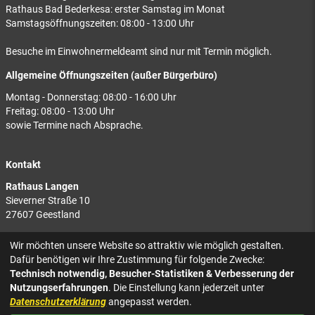
Rathaus Bad Bederkesa: erster Samstag im Monat
Samstagsöffnungszeiten: 08:00 - 13:00 Uhr
Besuche im Einwohnermeldeamt sind nur mit Termin möglich.
Allgemeine Öffnungszeiten (außer Bürgerbüro)
Montag - Donnerstag: 08:00 - 16:00 Uhr
Freitag: 08:00 - 13:00 Uhr
sowie Termine nach Absprache.
Kontakt
Rathaus Langen
Sieverner Straße 10
27607 Geestland
Rathaus Bad Bederkesa
Wir möchten unsere Website so attraktiv wie möglich gestalten.
Am Markt 8
Dafür benötigen wir Ihre Zustimmung für folgende Zwecke:
27624 Geestland
Technisch notwendig, Besucher-Statistiken & Verbesserung der
Nutzungserfahrungen
. Die Einstellung kann jederzeit unter
Tel.: 04743 937-2300
Datenschutzerklärung
angepasst werden.