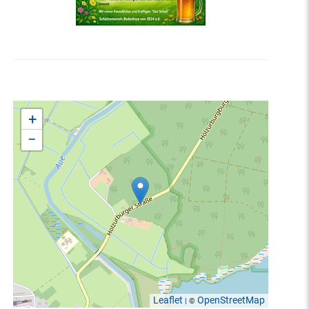
+
−
Leaflet
OpenStreetMap
| ©