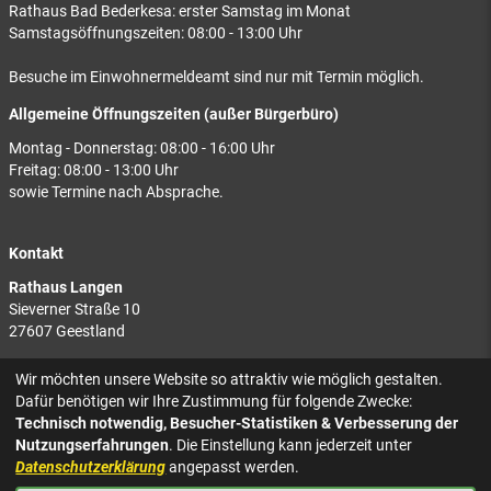
Rathaus Bad Bederkesa: erster Samstag im Monat
Samstagsöffnungszeiten: 08:00 - 13:00 Uhr
Besuche im Einwohnermeldeamt sind nur mit Termin möglich.
Allgemeine Öffnungszeiten (außer Bürgerbüro)
Montag - Donnerstag: 08:00 - 16:00 Uhr
Freitag: 08:00 - 13:00 Uhr
sowie Termine nach Absprache.
Kontakt
Rathaus Langen
Sieverner Straße 10
27607 Geestland
Rathaus Bad Bederkesa
Wir möchten unsere Website so attraktiv wie möglich gestalten.
Am Markt 8
Dafür benötigen wir Ihre Zustimmung für folgende Zwecke:
27624 Geestland
Technisch notwendig, Besucher-Statistiken & Verbesserung der
Nutzungserfahrungen
. Die Einstellung kann jederzeit unter
Tel.: 04743 937-2300
Datenschutzerklärung
angepasst werden.