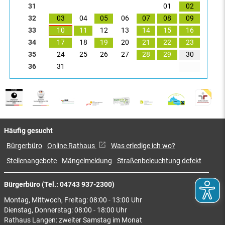
31
01
02
32
03
04
05
06
07
08
09
33
10
11
12
13
14
15
16
34
17
18
19
20
21
22
23
35
24
25
26
27
28
29
30
36
31
Häufig gesucht
Bürgerbüro
Online Rathaus
Was erledige ich wo?
Stellenangebote
Mängelmeldung
Straßenbeleuchtung defekt
Bürgerbüro (Tel.: 04743 937-2300)
Montag, Mittwoch, Freitag: 08:00 - 13:00 Uhr
Dienstag, Donnerstag: 08:00 - 18:00 Uhr
Rathaus Langen: zweiter Samstag im Monat