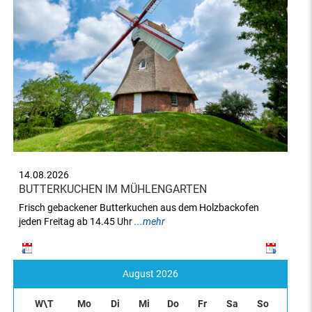
14.08.2026
BUTTERKUCHEN IM MÜHLENGARTEN
Frisch gebackener Butterkuchen aus dem Holzbackofen
jeden Freitag ab 14.45 Uhr
...mehr
August 2026
W\T
Mo
Di
Mi
Do
Fr
Sa
So