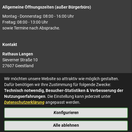
Allgemeine Öffnungszeiten (außer Bürgerbüro)
Montag - Donnerstag: 08:00 - 16:00 Uhr
Freitag: 08:00 - 13:00 Uhr
sowie Termine nach Absprache.
Kontakt
Rathaus Langen
Sieverner Straße 10
27607 Geestland
Rathaus Bad Bederkesa
Wir möchten unsere Website so attraktiv wie möglich gestalten.
Am Markt 8
Dafür benötigen wir Ihre Zustimmung für folgende Zwecke:
27624 Geestland
Technisch notwendig, Besucher-Statistiken & Verbesserung der
Nutzungserfahrungen
. Die Einstellung kann jederzeit unter
Tel.: 04743 937-2300
Datenschutzerklärung
angepasst werden.
Konfigurieren
KONTAKT
NACH OBEN
IMPRESSUM
Alle ablehnen
DATENSCHUTZ