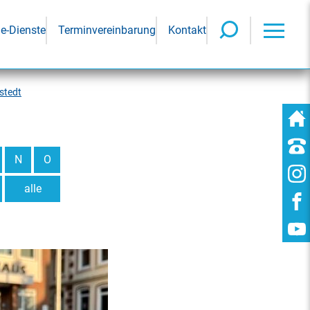
ne-Dienste
Terminvereinbarung
Kontakt
stedt
N
O
alle