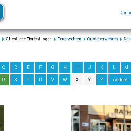
Onli
Öffentliche Einrichtungen
Feuerwehren
Ortsfeuerwehren
Deb
C
D
E
F
G
H
I
J
K
L
M
R
S
T
U
V
W
X
Y
Z
andere