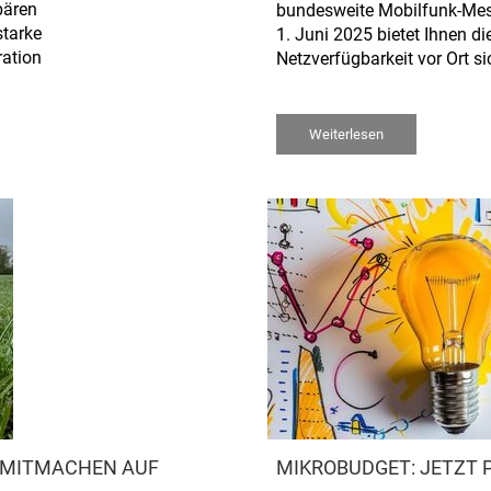
bären
bundesweite Mobilfunk-Me
starke
1. Juni 2025 bietet Ihnen di
ration
Netzverfügbarkeit vor Ort s
Weiterlesen
M MITMACHEN AUF
MIKROBUDGET: JETZT 