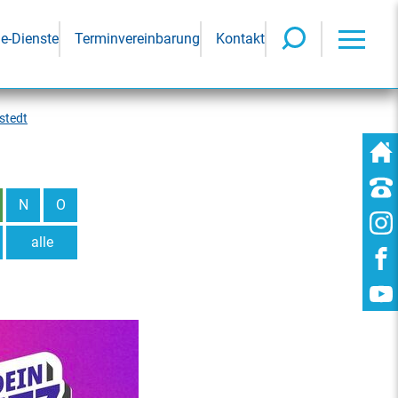
ne-Dienste
Terminvereinbarung
Kontakt
stedt
N
O
alle