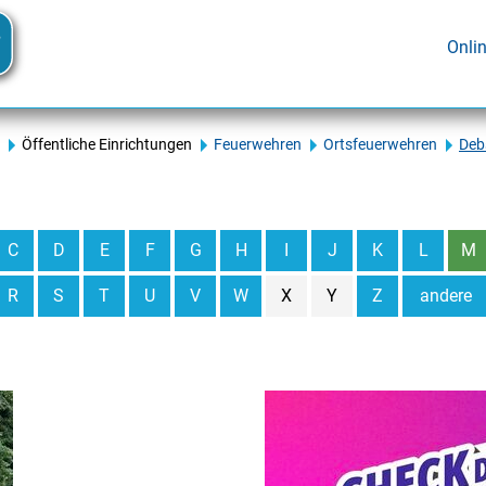
Onli
Öffentliche Einrichtungen
Feuerwehren
Ortsfeuerwehren
Deb
C
D
E
F
G
H
I
J
K
L
M
R
S
T
U
V
W
X
Y
Z
andere