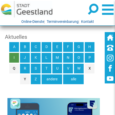
Online-Dienste
Terminvereinbarung
Kontakt
Aktuelles
A
B
C
D
E
F
G
H
I
J
K
L
M
N
O
P
Q
R
S
T
U
V
W
X
Y
Z
andere
alle